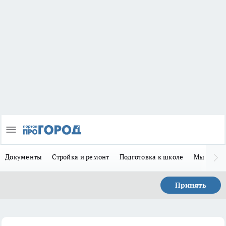
Документы
Стройка и ремонт
Подготовка к школе
Мы в MA
Принять