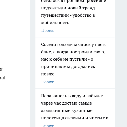
осталось в прошлом: россияне
подхватили новый тренд
путешествий - удобство и
мобильность
11 июля
Соседи годами мылись у нас в
бане, а когда построили свою,
нас к себе не пустили - о
причинах мы догадались
и
позже
nal
13 июля
Пара капель в воду и забыла:
через час достаю самые
замызганные кухонные
полотенца свежими и чистыми
19 июля