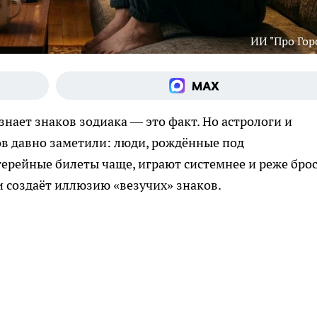
ИИ "Про Гор
нает знаков зодиака — это факт. Но астрологи и
ов давно заметили: люди, рождённые под
ерейные билеты чаще, играют системнее и реже бро
и создаёт иллюзию «везучих» знаков.