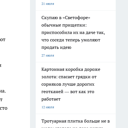
21 июля
Скупаю в «Светофоре»
обычные прищепки:
приспособила их на даче так,
ают
что соседи теперь умоляют
продать идею
27 июля
и
Картонная коробка дороже
золота: спасает грядки от
сорняков лучше дорогих
на.
геотканей — вот как это
работает
т
сто
12 июля
Тротуарная плитка больше не в