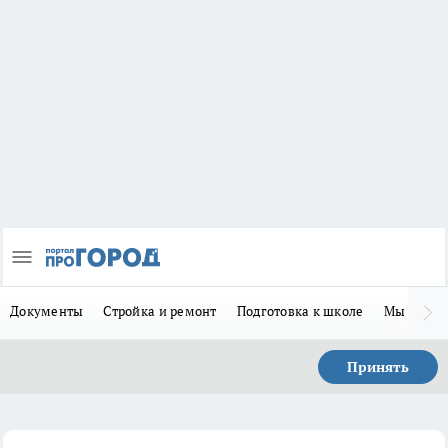
Документы
Стройка и ремонт
Подготовка к школе
Мы в MA
Принять