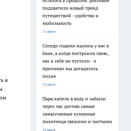
осталось в прошлом: россияне
подхватили новый тренд
путешествий - удобство и
мобильность
11 июля
Соседи годами мылись у нас в
бане, а когда построили свою,
нас к себе не пустили - о
причинах мы догадались
позже
ь и
13 июля
ы.
дом
Пара капель в воду и забыла:
через час достаю самые
замызганные кухонные
полотенца свежими и чистыми
19 июля