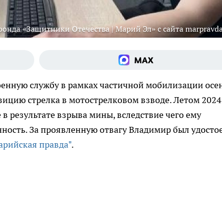
онда «Защитники Отечества | Марий Эл» с сайта marpravda
оенную службу в рамках частичной мобилизации осе
озицию стрелка в мотострелковом взводе. Летом 2024
в результате взрыва мины, вследствие чего ему
ость. За проявленную отвагу Владимир был удосто
арийская правда"
.