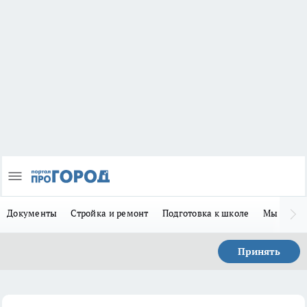
Документы
Стройка и ремонт
Подготовка к школе
Мы в MA
Принять