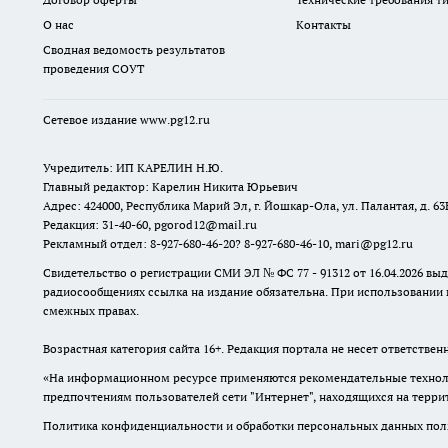
О нас
Контакты
Сводная ведомость результатов
проведения СОУТ
Сетевое издание www.pg12.ru
Учредитель: ИП КАРЕЛИН Н.Ю.
Главный редактор: Карелин Никита Юрьевич
Адрес: 424000, Республика Марий Эл, г. Йошкар-Ола, ул. Палантая, д. 63
Редакция: 31-40-60, pgorod12@mail.ru
Рекламный отдел: 8-927-680-46-20? 8-927-680-46-10, mari@pg12.ru
Свидетельство о регистрации СМИ ЭЛ № ФС 77 - 91312 от 16.04.2026 в
радиосообщениях ссылка на издание обязательна. При использовании 
смежных правах.
Возрастная категория сайта 16+. Редакция портала не несет ответстве
«На информационном ресурсе применяются рекомендательные техноло
предпочтениям пользователей сети "Интернет", находящихся на терр
Политика конфиденциальности и обработки персональных данных поль