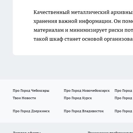
Качественный металлический архивн
хранения важной информации. Он помо
материалам и минимизирует риски пот
такой шкаф станет основой организова
Про Город Чебоксары
Про Город Новочебоксарск
Про Город
Твои Новости
Про Город Курск
Про Город
Про Город Дзержинск
Про Город Владивосток
Про Город
Договор оферты
Технические требования т