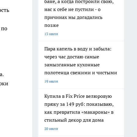
бане, а когда построили свою,
нас к себе не пустили - о
ость
причинах мы догадались
позже
 по
13 июля
Пара капель в воду и забыла:
через час достаю самые
замызганные кухонные
полотенца свежими и чистыми
а.
19 июля
рки
Купила в Fix Price велюровую
пряжу за 149 руб: показываю,
как превратила «макароны» в
стильный декор для дома
20 июля