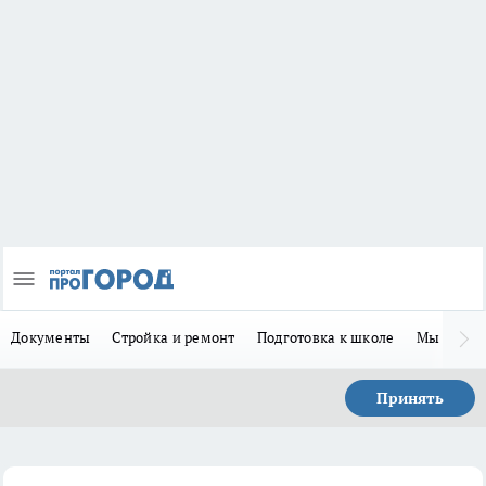
Документы
Стройка и ремонт
Подготовка к школе
Мы в MA
Принять