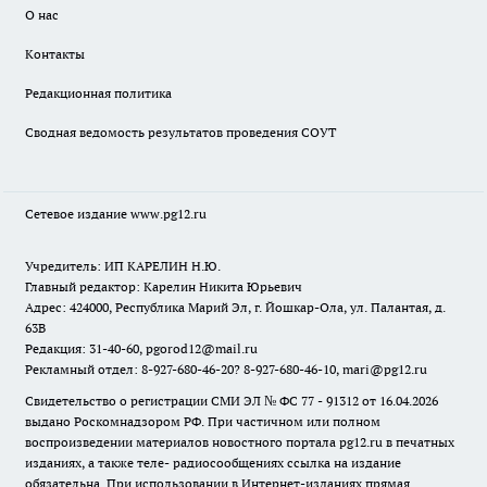
О нас
Контакты
Редакционная политика
Сводная ведомость результатов проведения СОУТ
Сетевое издание www.pg12.ru
Учредитель: ИП КАРЕЛИН Н.Ю.
Главный редактор: Карелин Никита Юрьевич
Адрес: 424000, Республика Марий Эл, г. Йошкар-Ола, ул. Палантая, д.
63В
Редакция: 31-40-60, pgorod12@mail.ru
Рекламный отдел: 8-927-680-46-20? 8-927-680-46-10, mari@pg12.ru
Свидетельство о регистрации СМИ ЭЛ № ФС 77 - 91312 от 16.04.2026
выдано Роскомнадзором РФ. При частичном или полном
воспроизведении материалов новостного портала pg12.ru в печатных
изданиях, а также теле- радиосообщениях ссылка на издание
обязательна. При использовании в Интернет-изданиях прямая