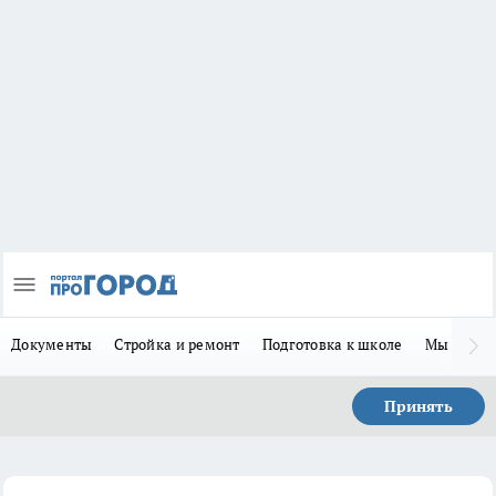
Документы
Стройка и ремонт
Подготовка к школе
Мы в MA
Принять