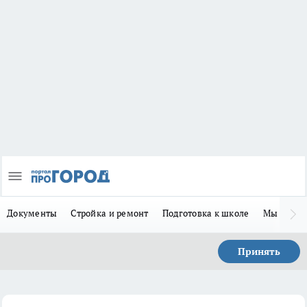
Документы
Стройка и ремонт
Подготовка к школе
Мы в MA
Принять