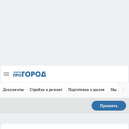
Документы
Стройка и ремонт
Подготовка к школе
Мы в MA
Принять