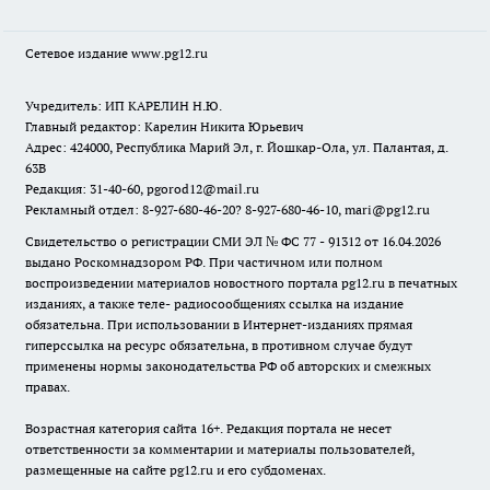
Сетевое издание www.pg12.ru
Учредитель: ИП КАРЕЛИН Н.Ю.
Главный редактор: Карелин Никита Юрьевич
Адрес: 424000, Республика Марий Эл, г. Йошкар-Ола, ул. Палантая, д.
63В
Редакция: 31-40-60, pgorod12@mail.ru
Рекламный отдел: 8-927-680-46-20? 8-927-680-46-10, mari@pg12.ru
Свидетельство о регистрации СМИ ЭЛ № ФС 77 - 91312 от 16.04.2026
выдано Роскомнадзором РФ. При частичном или полном
воспроизведении материалов новостного портала pg12.ru в печатных
изданиях, а также теле- радиосообщениях ссылка на издание
обязательна. При использовании в Интернет-изданиях прямая
гиперссылка на ресурс обязательна, в противном случае будут
применены нормы законодательства РФ об авторских и смежных
правах.
Возрастная категория сайта 16+. Редакция портала не несет
ответственности за комментарии и материалы пользователей,
размещенные на сайте pg12.ru и его субдоменах.