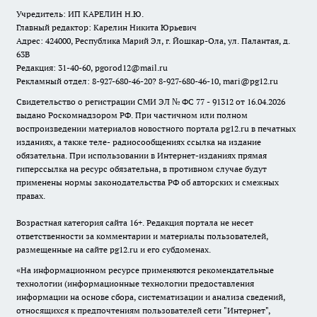
Учредитель: ИП КАРЕЛИН Н.Ю.
Главный редактор: Карелин Никита Юрьевич
Адрес: 424000, Республика Марий Эл, г. Йошкар-Ола, ул. Палантая, д.
63В
Редакция: 31-40-60, pgorod12@mail.ru
Рекламный отдел: 8-927-680-46-20? 8-927-680-46-10, mari@pg12.ru
Свидетельство о регистрации СМИ ЭЛ № ФС 77 - 91312 от 16.04.2026
выдано Роскомнадзором РФ. При частичном или полном
воспроизведении материалов новостного портала pg12.ru в печатных
изданиях, а также теле- радиосообщениях ссылка на издание
обязательна. При использовании в Интернет-изданиях прямая
гиперссылка на ресурс обязательна, в противном случае будут
применены нормы законодательства РФ об авторских и смежных
правах.
Возрастная категория сайта 16+. Редакция портала не несет
ответственности за комментарии и материалы пользователей,
размещенные на сайте pg12.ru и его субдоменах.
«На информационном ресурсе применяются рекомендательные
технологии (информационные технологии предоставления
информации на основе сбора, систематизации и анализа сведений,
относящихся к предпочтениям пользователей сети "Интернет",