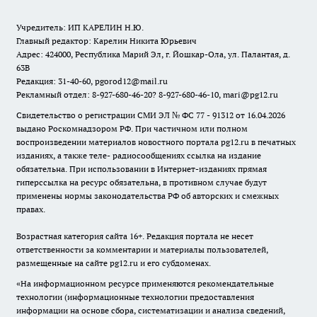
Учредитель: ИП КАРЕЛИН Н.Ю.
Главный редактор: Карелин Никита Юрьевич
Адрес: 424000, Республика Марий Эл, г. Йошкар-Ола, ул. Палантая, д.
63В
Редакция: 31-40-60, pgorod12@mail.ru
Рекламный отдел: 8-927-680-46-20? 8-927-680-46-10, mari@pg12.ru
Свидетельство о регистрации СМИ ЭЛ № ФС 77 - 91312 от 16.04.2026
выдано Роскомнадзором РФ. При частичном или полном
воспроизведении материалов новостного портала pg12.ru в печатных
изданиях, а также теле- радиосообщениях ссылка на издание
обязательна. При использовании в Интернет-изданиях прямая
гиперссылка на ресурс обязательна, в противном случае будут
применены нормы законодательства РФ об авторских и смежных
правах.
Возрастная категория сайта 16+. Редакция портала не несет
ответственности за комментарии и материалы пользователей,
размещенные на сайте pg12.ru и его субдоменах.
«На информационном ресурсе применяются рекомендательные
технологии (информационные технологии предоставления
информации на основе сбора, систематизации и анализа сведений,