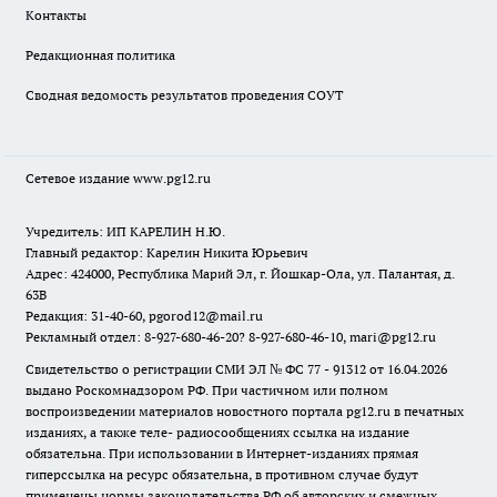
Контакты
Редакционная политика
Сводная ведомость результатов проведения СОУТ
Сетевое издание www.pg12.ru
Учредитель: ИП КАРЕЛИН Н.Ю.
Главный редактор: Карелин Никита Юрьевич
Адрес: 424000, Республика Марий Эл, г. Йошкар-Ола, ул. Палантая, д.
63В
Редакция: 31-40-60, pgorod12@mail.ru
Рекламный отдел: 8-927-680-46-20? 8-927-680-46-10, mari@pg12.ru
Свидетельство о регистрации СМИ ЭЛ № ФС 77 - 91312 от 16.04.2026
выдано Роскомнадзором РФ. При частичном или полном
воспроизведении материалов новостного портала pg12.ru в печатных
изданиях, а также теле- радиосообщениях ссылка на издание
обязательна. При использовании в Интернет-изданиях прямая
гиперссылка на ресурс обязательна, в противном случае будут
применены нормы законодательства РФ об авторских и смежных