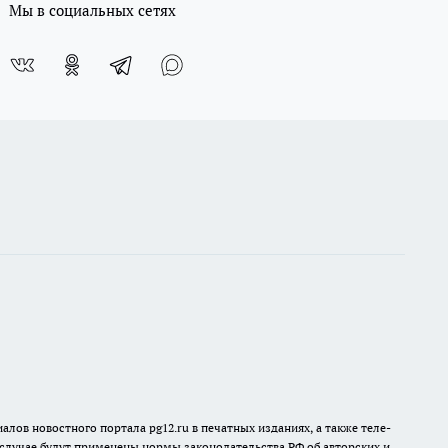
Мы в социальных сетях
лов новостного портала pg12.ru в печатных изданиях, а также теле-
 случае будут применены нормы законодательства РФ об авторских и