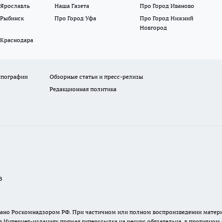
 Ярославль
Наша Газета
Про Город Иваново
 Рыбинск
Про Город Уфа
Про Город Нижний
Новгород
 Краснодара
ипографии
Обзорные статьи и пресс-релизы
Редакционная политика
В
ыдано Роскомнадзором РФ. При частичном или полном воспроизведении материа
в Интернет-изданиях прямая гиперссылка на ресурс обязательна, в противном