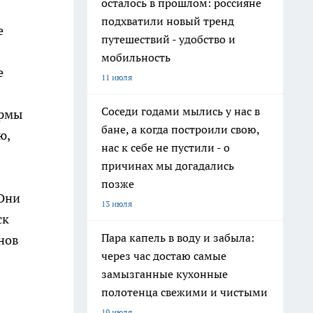
осталось в прошлом: россияне
подхватили новый тренд
е
путешествий - удобство и
мобильность
е
11 июля
Соседи годами мылись у нас в
ормы
бане, а когда построили свою,
ю,
нас к себе не пустили - о
причинах мы догадались
позже
 Они
13 июля
ск
Пара капель в воду и забыла:
нов
через час достаю самые
замызганные кухонные
полотенца свежими и чистыми
19 июля