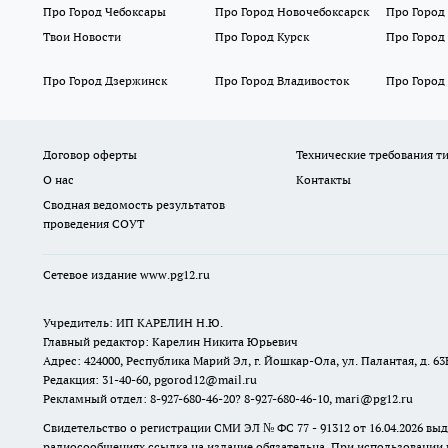
Про Город Чебоксары
Про Город Новочебоксарск
Про Город
Твои Новости
Про Город Курск
Про Город
Про Город Дзержинск
Про Город Владивосток
Про Город
Договор оферты
Технические требования т
О нас
Контакты
Сводная ведомость результатов
проведения СОУТ
Сетевое издание www.pg12.ru
Учредитель: ИП КАРЕЛИН Н.Ю.
Главный редактор: Карелин Никита Юрьевич
Адрес: 424000, Республика Марий Эл, г. Йошкар-Ола, ул. Палантая, д. 63
Редакция: 31-40-60, pgorod12@mail.ru
Рекламный отдел: 8-927-680-46-20? 8-927-680-46-10, mari@pg12.ru
Свидетельство о регистрации СМИ ЭЛ № ФС 77 - 91312 от 16.04.2026 в
радиосообщениях ссылка на издание обязательна. При использовании 