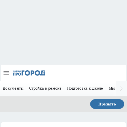
Документы
Стройка и ремонт
Подготовка к школе
Мы в MA
Принять