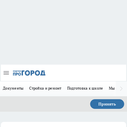
Документы
Стройка и ремонт
Подготовка к школе
Мы в MA
Принять