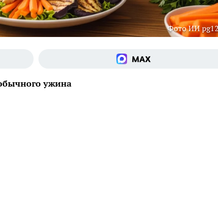
Фото ИИ pg12
 обычного ужина