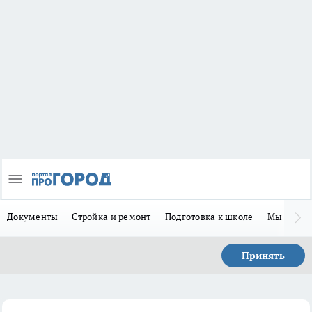
Документы
Стройка и ремонт
Подготовка к школе
Мы в MA
Принять