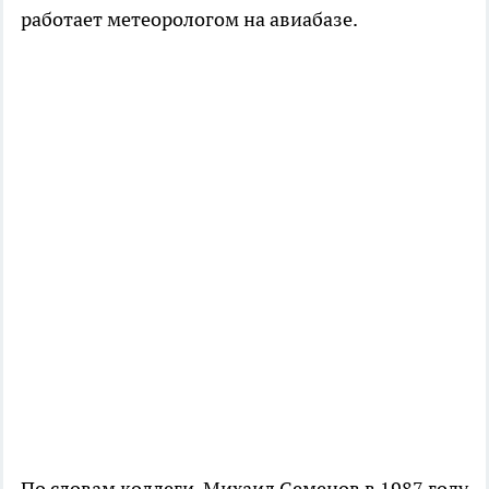
работает метеорологом на авиабазе.
По словам коллеги, Михаил Семенов в 1987 году