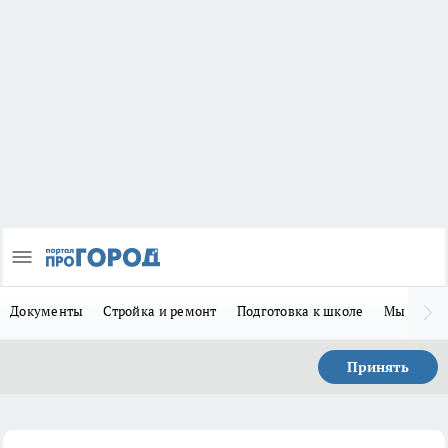
Документы
Стройка и ремонт
Подготовка к школе
Мы в MA
Принять