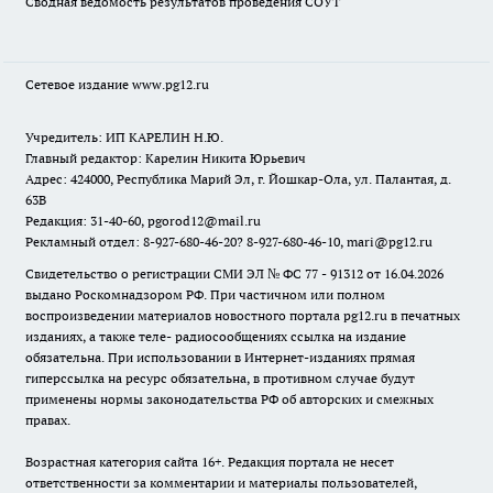
Сводная ведомость результатов проведения СОУТ
Сетевое издание www.pg12.ru
Учредитель: ИП КАРЕЛИН Н.Ю.
Главный редактор: Карелин Никита Юрьевич
Адрес: 424000, Республика Марий Эл, г. Йошкар-Ола, ул. Палантая, д.
63В
Редакция: 31-40-60, pgorod12@mail.ru
Рекламный отдел: 8-927-680-46-20? 8-927-680-46-10, mari@pg12.ru
Свидетельство о регистрации СМИ ЭЛ № ФС 77 - 91312 от 16.04.2026
выдано Роскомнадзором РФ. При частичном или полном
воспроизведении материалов новостного портала pg12.ru в печатных
изданиях, а также теле- радиосообщениях ссылка на издание
обязательна. При использовании в Интернет-изданиях прямая
гиперссылка на ресурс обязательна, в противном случае будут
применены нормы законодательства РФ об авторских и смежных
правах.
Возрастная категория сайта 16+. Редакция портала не несет
ответственности за комментарии и материалы пользователей,