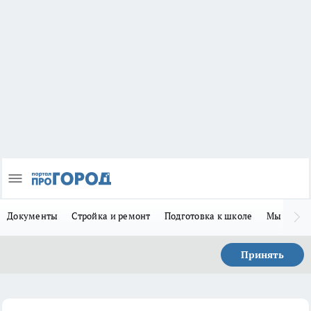
Документы
Стройка и ремонт
Подготовка к школе
Мы в MA
Принять