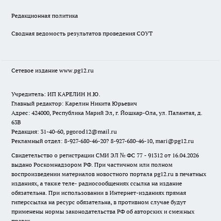
Редакционная политика
Сводная ведомость результатов проведения СОУТ
Сетевое издание www.pg12.ru
Учредитель: ИП КАРЕЛИН Н.Ю.
Главный редактор: Карелин Никита Юрьевич
Адрес: 424000, Республика Марий Эл, г. Йошкар-Ола, ул. Палантая, д.
63В
Редакция: 31-40-60, pgorod12@mail.ru
Рекламный отдел: 8-927-680-46-20? 8-927-680-46-10, mari@pg12.ru
Свидетельство о регистрации СМИ ЭЛ № ФС 77 - 91312 от 16.04.2026
выдано Роскомнадзором РФ. При частичном или полном
воспроизведении материалов новостного портала pg12.ru в печатных
изданиях, а также теле- радиосообщениях ссылка на издание
обязательна. При использовании в Интернет-изданиях прямая
гиперссылка на ресурс обязательна, в противном случае будут
применены нормы законодательства РФ об авторских и смежных
правах.