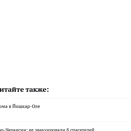
итайте также:
дома в Йошкар-Оле
о-Черкесии: ее эвакуировали 8 спасателей