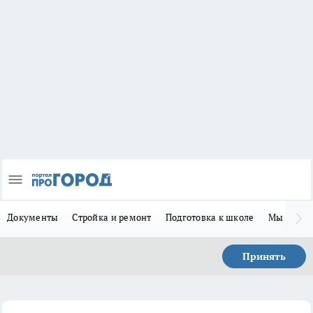
Документы
Стройка и ремонт
Подготовка к школе
Мы в MA
Принять