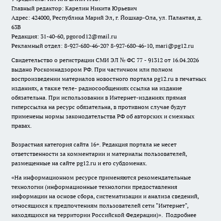
Главный редактор: Карелин Никита Юрьевич
Адрес: 424000, Республика Марий Эл, г. Йошкар-Ола, ул. Палантая, д.
63В
Редакция: 31-40-60, pgorod12@mail.ru
Рекламный отдел: 8-927-680-46-20? 8-927-680-46-10, mari@pg12.ru
Свидетельство о регистрации СМИ ЭЛ № ФС 77 - 91312 от 16.04.2026
выдано Роскомнадзором РФ. При частичном или полном
воспроизведении материалов новостного портала pg12.ru в печатных
изданиях, а также теле- радиосообщениях ссылка на издание
обязательна. При использовании в Интернет-изданиях прямая
гиперссылка на ресурс обязательна, в противном случае будут
применены нормы законодательства РФ об авторских и смежных
правах.
Возрастная категория сайта 16+. Редакция портала не несет
ответственности за комментарии и материалы пользователей,
размещенные на сайте pg12.ru и его субдоменах.
«На информационном ресурсе применяются рекомендательные
технологии (информационные технологии предоставления
информации на основе сбора, систематизации и анализа сведений,
относящихся к предпочтениям пользователей сети "Интернет",
находящихся на территории Российской Федерации)».
Подробнее