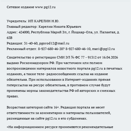
Сетевое издание www.pg12.ru
Учредитель: ИП КАРЕЛИН Н.Ю.
Главный редактор: Карелин Никита Юрьевич
Адрес: 424000, Республика Марий Эл, г. Йошкар-Ола, ул. Палантая, д.
63В
Редакция: 31-40-60, pgorod12@mail.ru
Рекламный отдел: 8-927-680-46-20? 8-927-680-46-10, mari@pg12.ru
Свидетельство о регистрации СМИ ЭЛ № ФС 77 - 91312 от 16.04.2026
выдано Роскомнадзором РФ. При частичном или полном
воспроизведении материалов новостного портала pg12.ru в печатных
изданиях, а также теле- радиосообщениях ссылка на издание
обязательна. При использовании в Интернет-изданиях прямая
гиперссылка на ресурс обязательна, в противном случае будут
применены нормы законодательства РФ об авторских и смежных
правах.
Возрастная категория сайта 16+. Редакция портала не несет
ответственности за комментарии и материалы пользователей,
размещенные на сайте pg12.ru и его субдоменах.
«На информационном ресурсе применяются рекомендательные