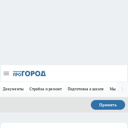
Документы
Стройка и ремонт
Подготовка к школе
Мы в MA
Принять