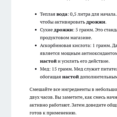
Теплая
вода
: 0,5 литра для начал
чтобы активировать
дрожжи
.
Сухие
дрожжи
: 5 грамм. Это ста
продуктовом магазине.
Аскорбиновая кислота: 1 грамм. Да
является мощным антиоксидантом.
настой
и усилить его действие.
Мед: 15 грамм. Мед служит питате
обогащая
настой
дополнительным
Смешайте все ингредиенты в небольшой
двух часов. Вы заметите, как смесь на
активно работают. Затем доведите общ
готов к применению.