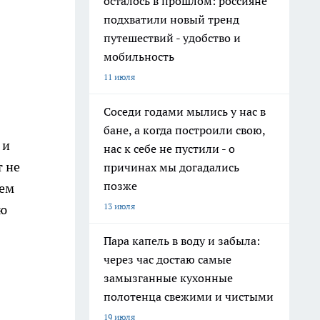
осталось в прошлом: россияне
подхватили новый тренд
путешествий - удобство и
мобильность
11 июля
Соседи годами мылись у нас в
бане, а когда построили свою,
 и
нас к себе не пустили - о
т не
причинах мы догадались
позже
нем
13 июля
ую
Пара капель в воду и забыла:
через час достаю самые
замызганные кухонные
полотенца свежими и чистыми
19 июля