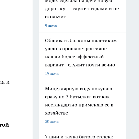
моде: сделала на даче новую
дорожку — служит годами и не
скользит
9 июля
Обшивать балконы пластиком
ушло в прошлое: россияне
нашли более эффектный
вариант - служит почти вечно
19 июля
ия и
Мицеллярную воду покупаю
сразу по 3 бутылки: вот как
нестандартно применяю её в
хозяйстве
25 июля
той
7 шин и тачка битого стекла: