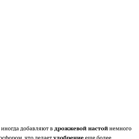
 иногда добавляют в
дрожжевой настой
немного
осфором, что делает
удобрение
еще более