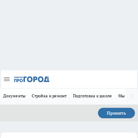
Документы
Стройка и ремонт
Подготовка к школе
Мы в MA
Принять