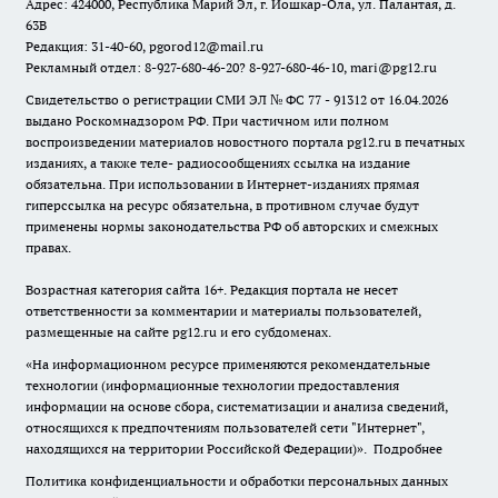
Адрес: 424000, Республика Марий Эл, г. Йошкар-Ола, ул. Палантая, д.
63В
Редакция: 31-40-60, pgorod12@mail.ru
Рекламный отдел: 8-927-680-46-20? 8-927-680-46-10, mari@pg12.ru
Свидетельство о регистрации СМИ ЭЛ № ФС 77 - 91312 от 16.04.2026
выдано Роскомнадзором РФ. При частичном или полном
воспроизведении материалов новостного портала pg12.ru в печатных
изданиях, а также теле- радиосообщениях ссылка на издание
обязательна. При использовании в Интернет-изданиях прямая
гиперссылка на ресурс обязательна, в противном случае будут
применены нормы законодательства РФ об авторских и смежных
правах.
Возрастная категория сайта 16+. Редакция портала не несет
ответственности за комментарии и материалы пользователей,
размещенные на сайте pg12.ru и его субдоменах.
«На информационном ресурсе применяются рекомендательные
технологии (информационные технологии предоставления
информации на основе сбора, систематизации и анализа сведений,
относящихся к предпочтениям пользователей сети "Интернет",
находящихся на территории Российской Федерации)».
Подробнее
Политика конфиденциальности и обработки персональных данных