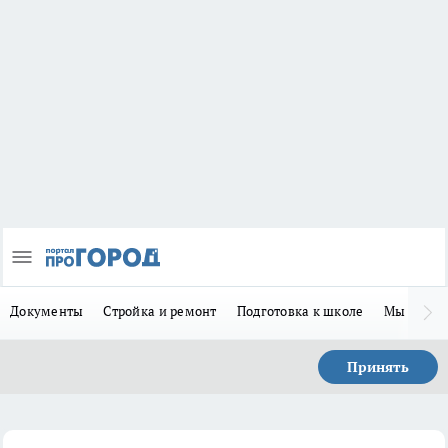
Документы
Стройка и ремонт
Подготовка к школе
Мы в MA
Принять