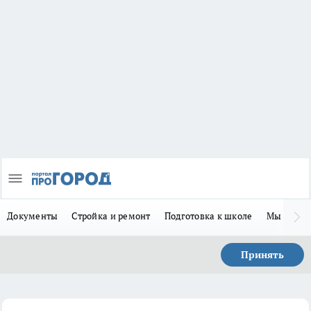
Документы
Стройка и ремонт
Подготовка к школе
Мы в MA
Принять