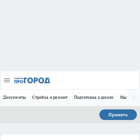
Документы
Стройка и ремонт
Подготовка к школе
Мы в MA
Принять