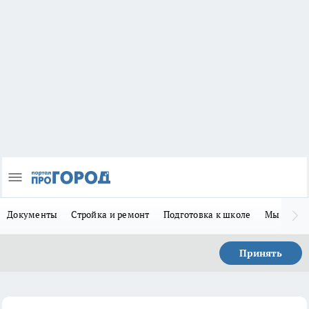
Документы
Стройка и ремонт
Подготовка к школе
Мы в MA
Принять