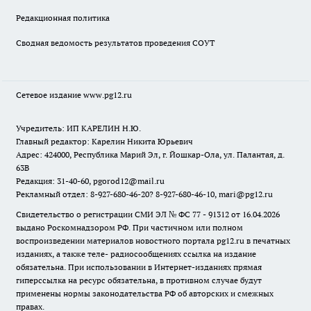
Редакционная политика
Сводная ведомость результатов проведения СОУТ
Сетевое издание www.pg12.ru
Учредитель: ИП КАРЕЛИН Н.Ю.
Главный редактор: Карелин Никита Юрьевич
Адрес: 424000, Республика Марий Эл, г. Йошкар-Ола, ул. Палантая, д.
63В
Редакция: 31-40-60, pgorod12@mail.ru
Рекламный отдел: 8-927-680-46-20? 8-927-680-46-10, mari@pg12.ru
Свидетельство о регистрации СМИ ЭЛ № ФС 77 - 91312 от 16.04.2026
выдано Роскомнадзором РФ. При частичном или полном
воспроизведении материалов новостного портала pg12.ru в печатных
изданиях, а также теле- радиосообщениях ссылка на издание
обязательна. При использовании в Интернет-изданиях прямая
гиперссылка на ресурс обязательна, в противном случае будут
применены нормы законодательства РФ об авторских и смежных
правах.