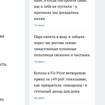
бане, а когда построили свою,
нас к себе не пустили - о
причинах мы догадались
позже
13 июля
на
Пара капель в воду и забыла:
через час достаю самые
замызганные кухонные
полотенца свежими и чистыми
19 июля
сть.
Купила в Fix Price велюровую
пряжу за 149 руб: показываю,
как превратила «макароны» в
стильный декор для дома
20 июля
то