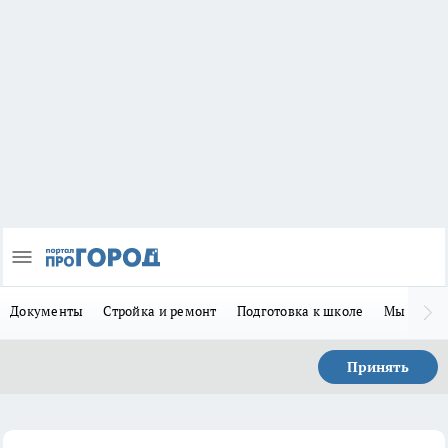
Документы
Стройка и ремонт
Подготовка к школе
Мы в MA
Принять