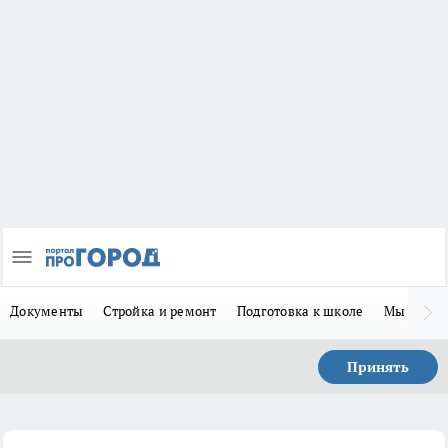
Документы
Стройка и ремонт
Подготовка к школе
Мы в MA
Принять