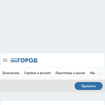
Документы
Стройка и ремонт
Подготовка к школе
Мы в MA
Принять