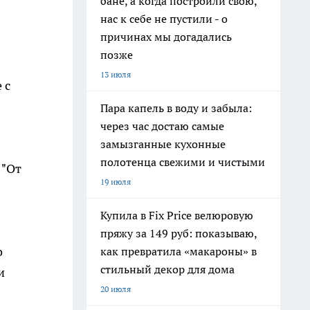
бане, а когда построили свою,
нас к себе не пустили - о
причинах мы догадались
позже
13 июля
 с
Пара капель в воду и забыла:
через час достаю самые
замызганные кухонные
полотенца свежими и чистыми
 "От
19 июля
Купила в Fix Price велюровую
пряжу за 149 руб: показываю,
о
как превратила «макароны» в
стильный декор для дома
и
20 июля