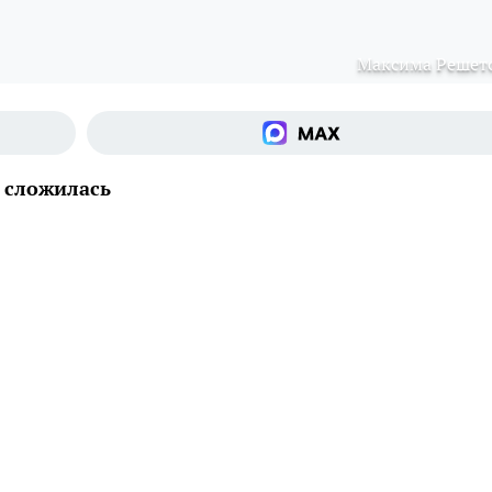
Максима Решет
 сложилась