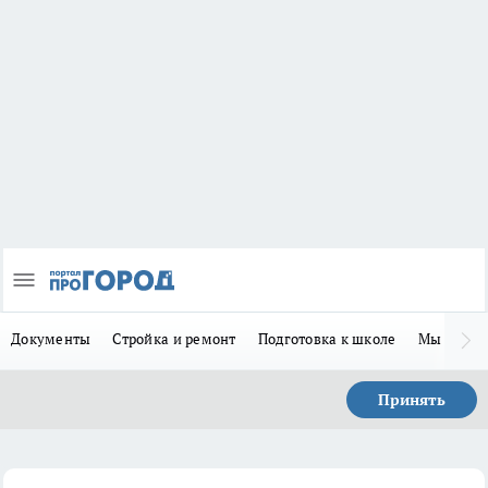
Документы
Стройка и ремонт
Подготовка к школе
Мы в MA
Принять