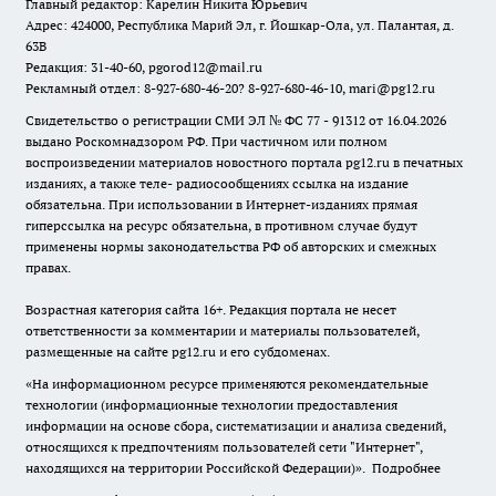
Главный редактор: Карелин Никита Юрьевич
Адрес: 424000, Республика Марий Эл, г. Йошкар-Ола, ул. Палантая, д.
63В
Редакция: 31-40-60, pgorod12@mail.ru
Рекламный отдел: 8-927-680-46-20? 8-927-680-46-10, mari@pg12.ru
Свидетельство о регистрации СМИ ЭЛ № ФС 77 - 91312 от 16.04.2026
выдано Роскомнадзором РФ. При частичном или полном
воспроизведении материалов новостного портала pg12.ru в печатных
изданиях, а также теле- радиосообщениях ссылка на издание
обязательна. При использовании в Интернет-изданиях прямая
гиперссылка на ресурс обязательна, в противном случае будут
применены нормы законодательства РФ об авторских и смежных
правах.
Возрастная категория сайта 16+. Редакция портала не несет
ответственности за комментарии и материалы пользователей,
размещенные на сайте pg12.ru и его субдоменах.
«На информационном ресурсе применяются рекомендательные
технологии (информационные технологии предоставления
информации на основе сбора, систематизации и анализа сведений,
относящихся к предпочтениям пользователей сети "Интернет",
находящихся на территории Российской Федерации)».
Подробнее