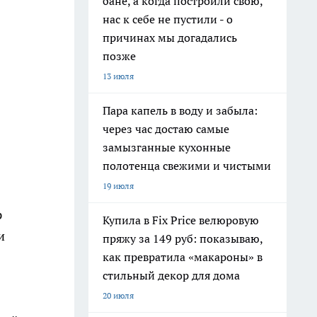
бане, а когда построили свою,
нас к себе не пустили - о
причинах мы догадались
позже
13 июля
Пара капель в воду и забыла:
через час достаю самые
замызганные кухонные
полотенца свежими и чистыми
19 июля
р
Купила в Fix Price велюровую
и
пряжу за 149 руб: показываю,
как превратила «макароны» в
стильный декор для дома
20 июля