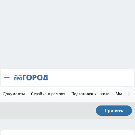
Документы
Стройка и ремонт
Подготовка к школе
Мы в MA
Принять