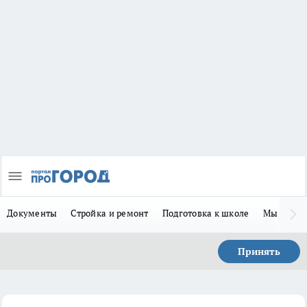
Документы
Стройка и ремонт
Подготовка к школе
Мы в MA
Принять