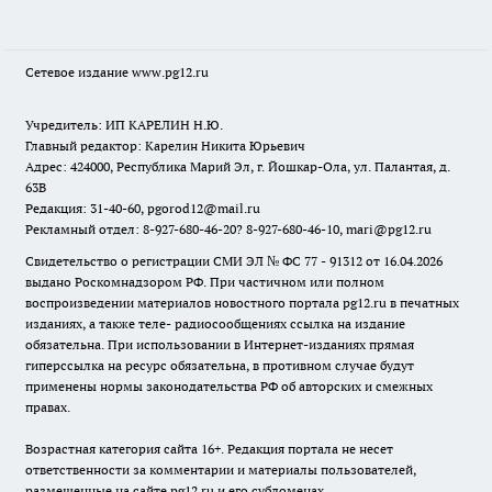
Сетевое издание www.pg12.ru
Учредитель: ИП КАРЕЛИН Н.Ю.
Главный редактор: Карелин Никита Юрьевич
Адрес: 424000, Республика Марий Эл, г. Йошкар-Ола, ул. Палантая, д.
63В
Редакция: 31-40-60, pgorod12@mail.ru
Рекламный отдел: 8-927-680-46-20? 8-927-680-46-10, mari@pg12.ru
Свидетельство о регистрации СМИ ЭЛ № ФС 77 - 91312 от 16.04.2026
выдано Роскомнадзором РФ. При частичном или полном
воспроизведении материалов новостного портала pg12.ru в печатных
изданиях, а также теле- радиосообщениях ссылка на издание
обязательна. При использовании в Интернет-изданиях прямая
гиперссылка на ресурс обязательна, в противном случае будут
применены нормы законодательства РФ об авторских и смежных
правах.
Возрастная категория сайта 16+. Редакция портала не несет
ответственности за комментарии и материалы пользователей,
размещенные на сайте pg12.ru и его субдоменах.