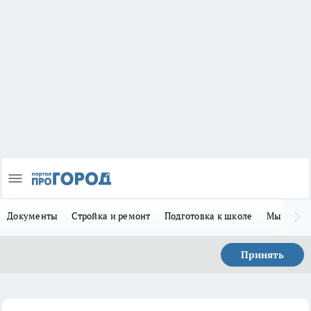
Документы
Стройка и ремонт
Подготовка к школе
Мы в MA
Принять