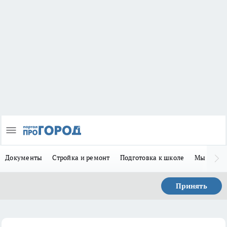
Документы
Стройка и ремонт
Подготовка к школе
Мы в MA
Принять