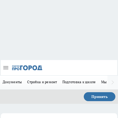
Документы
Стройка и ремонт
Подготовка к школе
Мы в MA
Принять