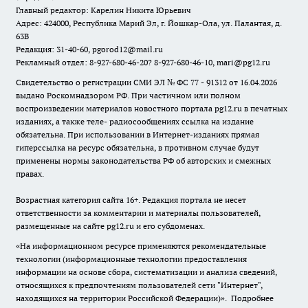
Главный редактор: Карелин Никита Юрьевич
Адрес: 424000, Республика Марий Эл, г. Йошкар-Ола, ул. Палантая, д.
63В
Редакция: 31-40-60, pgorod12@mail.ru
Рекламный отдел: 8-927-680-46-20? 8-927-680-46-10, mari@pg12.ru
Свидетельство о регистрации СМИ ЭЛ № ФС 77 - 91312 от 16.04.2026
выдано Роскомнадзором РФ. При частичном или полном
воспроизведении материалов новостного портала pg12.ru в печатных
изданиях, а также теле- радиосообщениях ссылка на издание
обязательна. При использовании в Интернет-изданиях прямая
гиперссылка на ресурс обязательна, в противном случае будут
применены нормы законодательства РФ об авторских и смежных
правах.
Возрастная категория сайта 16+. Редакция портала не несет
ответственности за комментарии и материалы пользователей,
размещенные на сайте pg12.ru и его субдоменах.
«На информационном ресурсе применяются рекомендательные
технологии (информационные технологии предоставления
информации на основе сбора, систематизации и анализа сведений,
относящихся к предпочтениям пользователей сети "Интернет",
находящихся на территории Российской Федерации)».
Подробнее