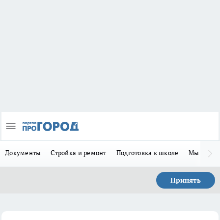
Документы
Стройка и ремонт
Подготовка к школе
Мы в MA
Принять