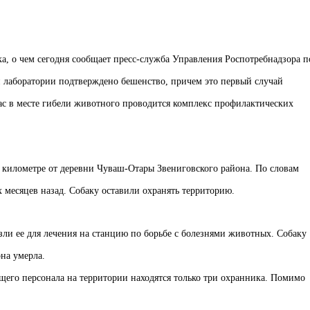
ка, о чем сегодня сообщает пресс-служба Управления Роспотребнадзора п
й лаборатории подтверждено бешенство, причем это первый случай
ас в месте гибели животного проводится комплекс профилактических
 километре от деревни Чуваш-Отары Звениговского района. По словам
 месяцев назад. Собаку оставили охранять территорию.
езли ее для лечения на станцию по борьбе с болезнями животных. Собаку
она умерла.
его персонала на территории находятся только три охранника. Помимо