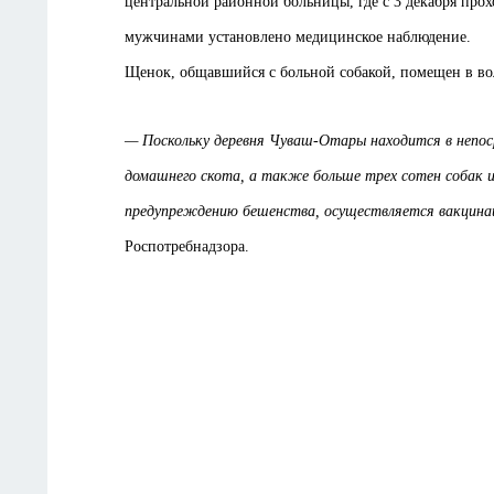
центральной районной больницы, где с 3 декабря прох
мужчинами установлено медицинское наблюдение.
Щенок, общавшийся с больной собакой, помещен в вол
— Поскольку деревня Чуваш-Отары находится в непос
домашнего скота, а также больше трех сотен собак и
предупреждению бешенства, осуществляется вакцин
Роспотребнадзора.