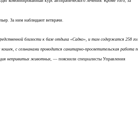
одят комбинированный курс антирабического лечения. Кроме того, за
ьер. За ним наблюдают ветврачи.
редственной близости к базе отдыха «Садко», и там содержатся 258 го
 кошек, с сельчанами проводится санитарно-просветительская работа п
ация непривитых животных
, — пояснили специалисты Управления