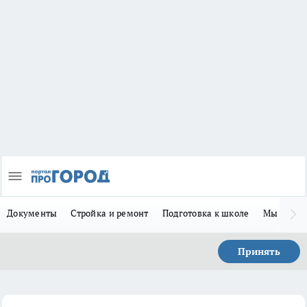
Документы
Стройка и ремонт
Подготовка к школе
Мы в MA
Принять