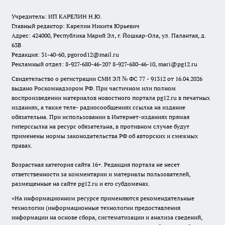
Учредитель: ИП КАРЕЛИН Н.Ю.
Главный редактор: Карелин Никита Юрьевич
Адрес: 424000, Республика Марий Эл, г. Йошкар-Ола, ул. Палантая, д.
63В
Редакция: 31-40-60, pgorod12@mail.ru
Рекламный отдел: 8-927-680-46-20? 8-927-680-46-10, mari@pg12.ru
Свидетельство о регистрации СМИ ЭЛ № ФС 77 - 91312 от 16.04.2026
выдано Роскомнадзором РФ. При частичном или полном
воспроизведении материалов новостного портала pg12.ru в печатных
изданиях, а также теле- радиосообщениях ссылка на издание
обязательна. При использовании в Интернет-изданиях прямая
гиперссылка на ресурс обязательна, в противном случае будут
применены нормы законодательства РФ об авторских и смежных
правах.
Возрастная категория сайта 16+. Редакция портала не несет
ответственности за комментарии и материалы пользователей,
размещенные на сайте pg12.ru и его субдоменах.
«На информационном ресурсе применяются рекомендательные
технологии (информационные технологии предоставления
информации на основе сбора, систематизации и анализа сведений,