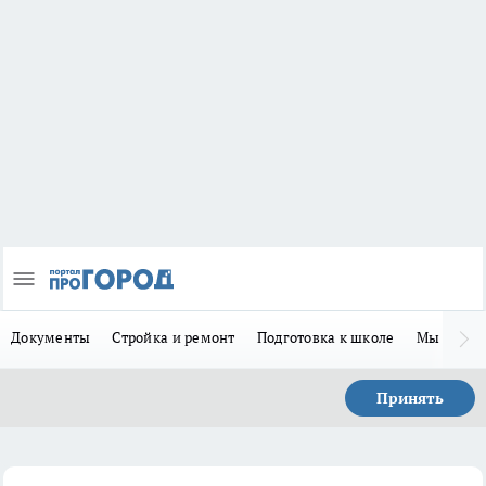
Документы
Стройка и ремонт
Подготовка к школе
Мы в MA
Принять