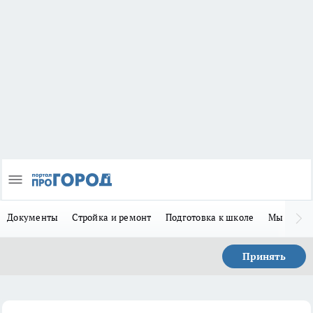
Документы
Стройка и ремонт
Подготовка к школе
Мы в MA
Принять