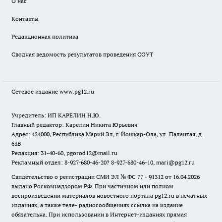
О нас
Контакты
Редакционная политика
Сводная ведомость результатов проведения СОУТ
Сетевое издание www.pg12.ru
Учредитель: ИП КАРЕЛИН Н.Ю.
Главный редактор: Карелин Никита Юрьевич
Адрес: 424000, Республика Марий Эл, г. Йошкар-Ола, ул. Палантая, д.
63В
Редакция: 31-40-60, pgorod12@mail.ru
Рекламный отдел: 8-927-680-46-20? 8-927-680-46-10, mari@pg12.ru
Свидетельство о регистрации СМИ ЭЛ № ФС 77 - 91312 от 16.04.2026
выдано Роскомнадзором РФ. При частичном или полном
воспроизведении материалов новостного портала pg12.ru в печатных
изданиях, а также теле- радиосообщениях ссылка на издание
обязательна. При использовании в Интернет-изданиях прямая