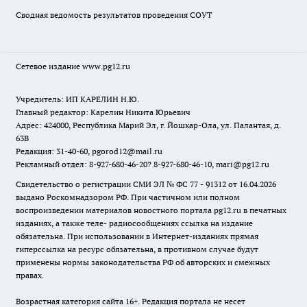
Сводная ведомость результатов проведения СОУТ
Сетевое издание www.pg12.ru
Учредитель: ИП КАРЕЛИН Н.Ю.
Главный редактор: Карелин Никита Юрьевич
Адрес: 424000, Республика Марий Эл, г. Йошкар-Ола, ул. Палантая, д.
63В
Редакция: 31-40-60, pgorod12@mail.ru
Рекламный отдел: 8-927-680-46-20? 8-927-680-46-10, mari@pg12.ru
Свидетельство о регистрации СМИ ЭЛ № ФС 77 - 91312 от 16.04.2026
выдано Роскомнадзором РФ. При частичном или полном
воспроизведении материалов новостного портала pg12.ru в печатных
изданиях, а также теле- радиосообщениях ссылка на издание
обязательна. При использовании в Интернет-изданиях прямая
гиперссылка на ресурс обязательна, в противном случае будут
применены нормы законодательства РФ об авторских и смежных
правах.
Возрастная категория сайта 16+. Редакция портала не несет