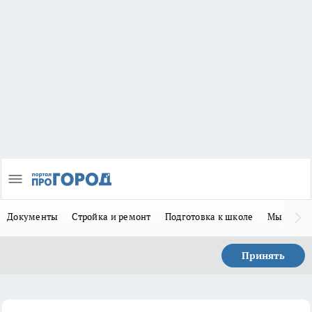
Документы
Стройка и ремонт
Подготовка к школе
Мы в MA
Принять