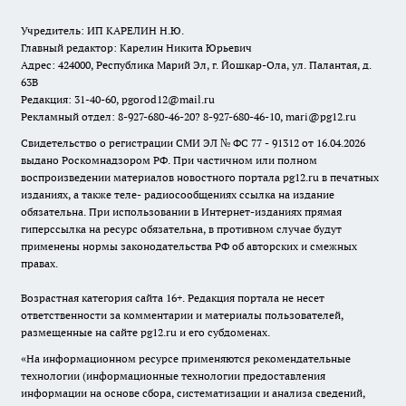
Учредитель: ИП КАРЕЛИН Н.Ю.
Главный редактор: Карелин Никита Юрьевич
Адрес: 424000, Республика Марий Эл, г. Йошкар-Ола, ул. Палантая, д.
63В
Редакция: 31-40-60, pgorod12@mail.ru
Рекламный отдел: 8-927-680-46-20? 8-927-680-46-10, mari@pg12.ru
Свидетельство о регистрации СМИ ЭЛ № ФС 77 - 91312 от 16.04.2026
выдано Роскомнадзором РФ. При частичном или полном
воспроизведении материалов новостного портала pg12.ru в печатных
изданиях, а также теле- радиосообщениях ссылка на издание
обязательна. При использовании в Интернет-изданиях прямая
гиперссылка на ресурс обязательна, в противном случае будут
применены нормы законодательства РФ об авторских и смежных
правах.
Возрастная категория сайта 16+. Редакция портала не несет
ответственности за комментарии и материалы пользователей,
размещенные на сайте pg12.ru и его субдоменах.
«На информационном ресурсе применяются рекомендательные
технологии (информационные технологии предоставления
информации на основе сбора, систематизации и анализа сведений,