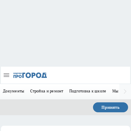
Документы
Стройка и ремонт
Подготовка к школе
Мы в MA
Принять