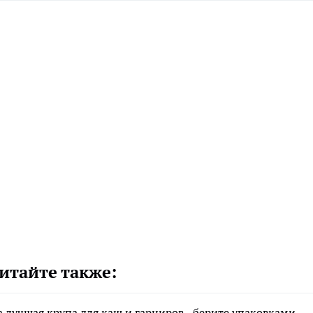
итайте также:
а лучшая крупа для каш и гарниров - берите упаковками